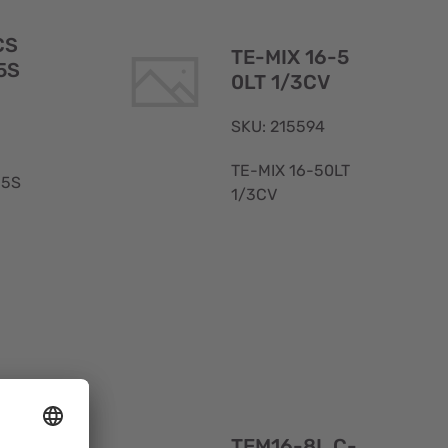
rapide
rapide
CS
TE-MIX 16-5
5S
0LT 1/3CV
SKU: 215594
TE-MIX 16-50LT
.5S
1/3CV
Aperçu
Aperçu
rapide
rapide
-2
TEM16-8L C-