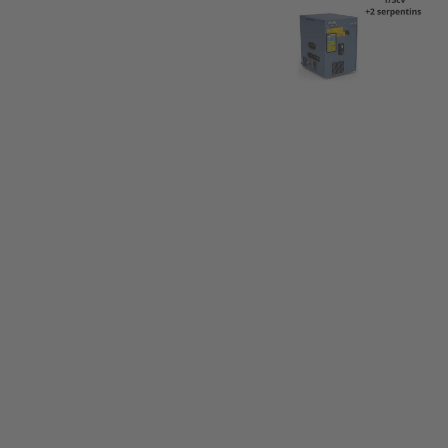
(H)
x
334
(L)
x
407
(P)
(1)
654
(H)
x
427
(L)
x
426
(P)
(1)