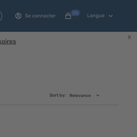
(0)
Langue
Se connecter
X
soires
Sort by:
Aperçu
Aperçu