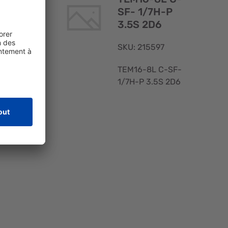
+
SF- 1/7H-P
3.5S 2D6
SKU: 215597
LT
TEM16-8L C-SF-
1/7H-P 3.5S 2D6