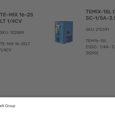
rapide
TEMIX-15L 
TE-MIX 16-25
SC-1/5A-3.
LT 1/4CV
SKU: 215591
SKU: 102889
TEM16-15L
TE-MIX 16-25LT
CSSC- 1/4A- 3
1/4CV
(R290)
Aperçu
rapide
TEM16-65L C
TE-MIX 16