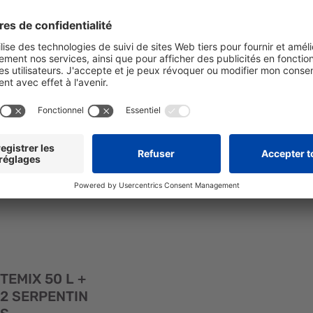
SSC- 3/4A-
5LT 1/4CV 
6.5C (R290)
2SRP
SKU: 215595
SKU: 215596
TEM16-65L
TE-MIX 16-25
CSSC- 3/4A-
1/4CV + 2SRP
6.5C (R290)
Aperçu
rapide
TEMIX 50 L +
2 SERPENTIN