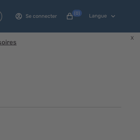
(0)
Langue
Se connecter
X
soires