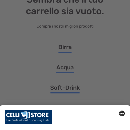
carrello sia vuoto.
Compra i nostri migliori prodotti
Birra
Acqua
Soft-Drink
Frozen-Drink
Ricambi e Accessori