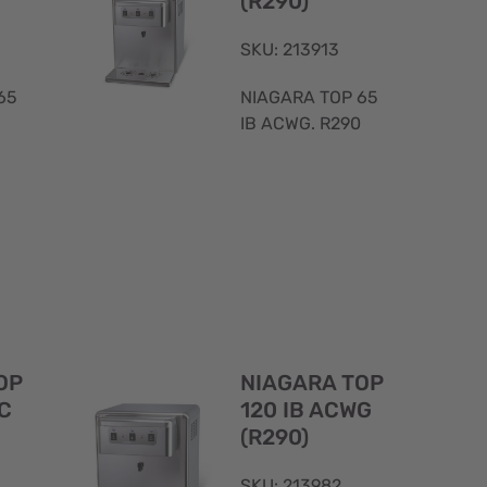
(R290)
SKU: 213913
65
NIAGARA TOP 65
IB ACWG. R290
Visualizzazione
Visualizzaz
rapida
rapida
OP
NIAGARA TOP
EC
120 IB ACWG
(R290)
SKU: 213982