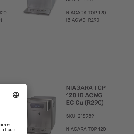
120
NIAGARA TOP 120
)
IB ACWG. R290
Visualizzazione
Visualizzaz
rapida
rapida
OP
NIAGARA TOP
G
120 IB ACWG
EC Cu (R290)
SKU: 213989
120
NIAGARA TOP 120