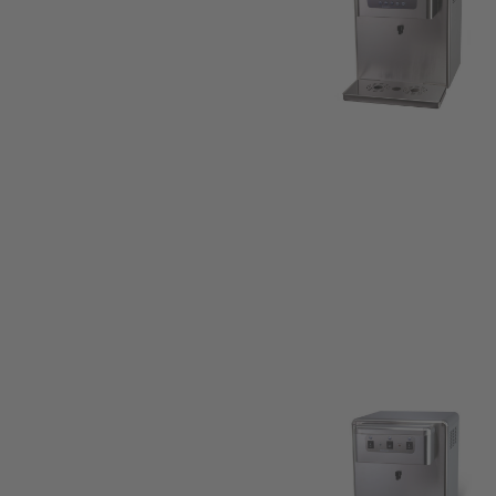
1480
(A)
x
480
(L)
x
560
(S)
(1)