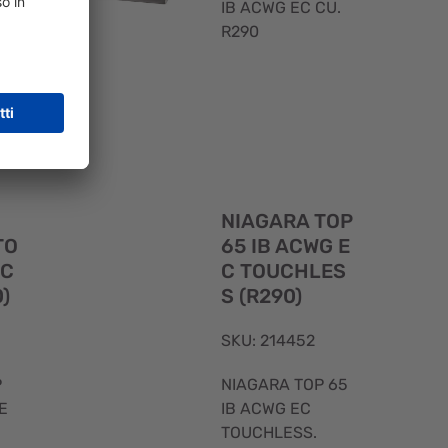
IB ACWG EC CU.
R290
Visualizzazione
Visualizzaz
rapida
rapida
NIAGARA TOP
TO
65 IB ACWG E
 C
C TOUCHLES
)
S (R290)
SKU: 214452
P
NIAGARA TOP 65
E
IB ACWG EC
TOUCHLESS.