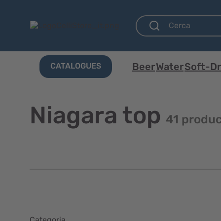
Beer
Water
Soft-Dr
CATALOGUES
Niagara top
41 produ
Categoria