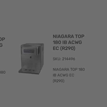
Visualizzazione
Visualizzaz
rapida
rapida
NIAGARA TOP
OP
180 IB ACWG
G
EC (R290)
SKU: 214496
NIAGARA TOP 180
180
IB ACWG EC
(R290)