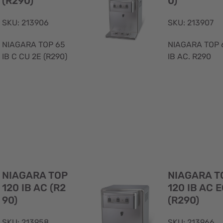
(R290)
0)
SKU: 213906
SKU: 213907
NIAGARA TOP 65
NIAGARA TOP 
IB C CU 2E (R290)
IB AC. R290
Visualizzazione
rapida
NIAGARA TOP
NIAGARA T
120 IB AC (R2
120 IB AC 
90)
(R290)
SKU: 213958
SKU: 213966