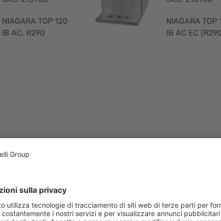
NIAGARA TOP 120
NIAGARA TOP 
IB AC. R290
IB AC EC (R290
Visualizzazione
rapida
NIAGARA TOP
NIAGARA T
120 IB ACWG
120 IB ACW
CU (R290)
EC (R290)
SKU: 213985
SKU: 213987
NIAGARA TOP 120
NIAGARA TOP 