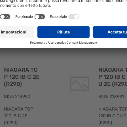
IB ACWG CU
IB ACWG EC
(R290)
(R290)
Visualizzazione
rapida
NIAGARA TO
NIAGARA 
P 120 IB C 2E
P 120 IB C
(R290)
U 2E (R290
SKU: 213990
SKU: 213991
NIAGARA TOP
NIAGARA TO
120 IB C 2E
120 IB C CU 2
(R290)
(R290)