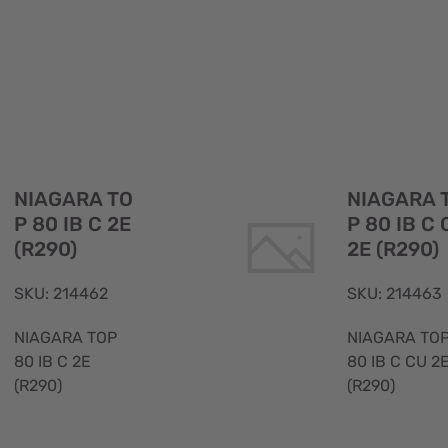
Visualizzazione
rapida
NIAGARA TO
NIAGARA 
P 80 IB C 2E
P 80 IB C 
(R290)
2E (R290)
SKU: 214462
SKU: 214463
NIAGARA TOP
NIAGARA TO
80 IB C 2E
80 IB C CU 2
(R290)
(R290)