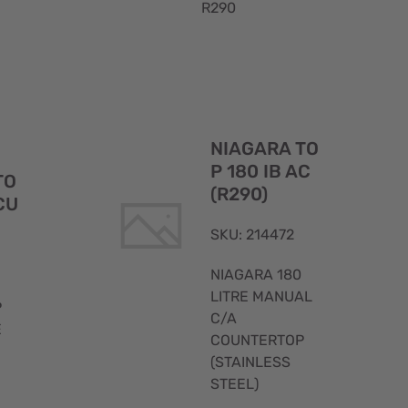
R290
Visualizzazione
Visualizzaz
NIAGARA TO
rapida
rapida
P 180 IB AC
TO
(R290)
CU
SKU: 214472
NIAGARA 180
LITRE MANUAL
P
C/A
E
COUNTERTOP
(STAINLESS
STEEL)