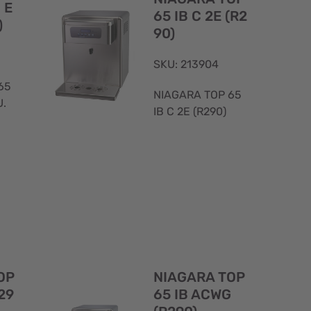
 E
65 IB C 2E (R2
)
90)
SKU: 213904
65
NIAGARA TOP 65
.
IB C 2E (R290)
Visualizzazione
Visualizzaz
rapida
rapida
OP
NIAGARA TOP
29
65 IB ACWG