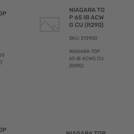
rapida
rapida
NIAGARA TO
OP
P 65 IB ACW
C
G CU (R290)
SKU: 213900
NIAGARA TOP
65
65 IB ACWG CU
)
(R290)
Visualizzazione
Visualizzaz
rapida
rapida
OP
NIAGARA TOP