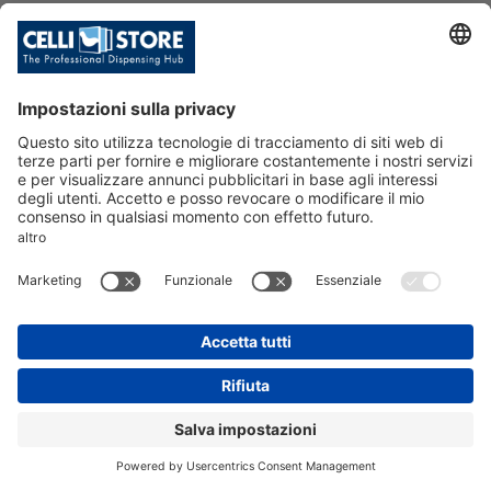
MODEL A 28 IB AC F16 white (R29
0)
SKU: 214914
MODEL A 28 IB AC F16 WHITE (R290)