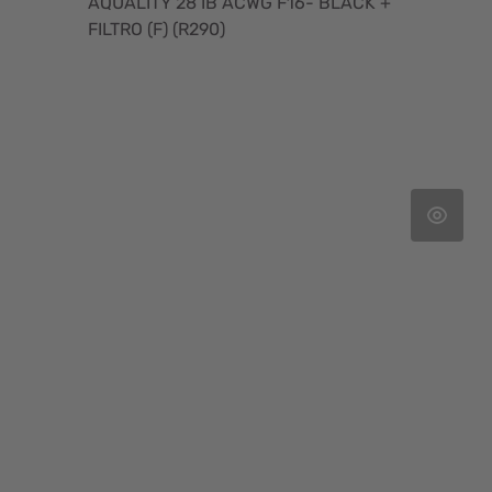
AQUALITY 28 IB ACWG F16- BLACK +
FILTRO (F) (R290)