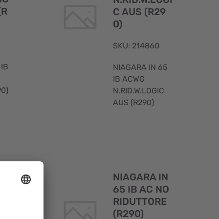
(R
C AUS (R29
0)
SKU: 214860
 IB
NIAGARA IN 65
IB ACWG
90)
N.RID.W.LOGIC
AUS (R290)
Visualizzazione
Visualizzaz
rapida
rapida
NIAGARA IN
 6
65 IB AC NO
C
RIDUTTORE
29
(R290)