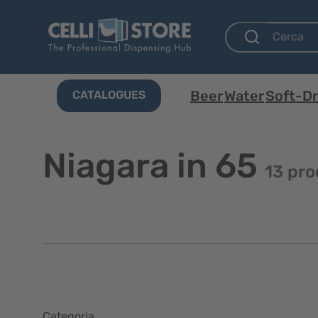
Beer
Water
Soft-Dr
CATALOGUES
Niagara in 65
13 pr
Categoria