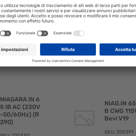
0)
SKU: 215475
SKU: 215798
NIAGARA IN 65 IB
NIAGARA IN 65
AC (CAVO UK)
ACWG (CAVO U
(R290)
(R290)
Visualizzazione
rapida
NIAGARA IN 6
NIAG.IN 65
5 IB AC (230V
B CWG 115
-50/60Hz) (R
Bevi V19
290)
SKU: 300391
SKU: 220330