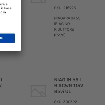
SKU: 215925
NIAGARA IN 65
 IB
IB AC NO
K)
RIDUTTORE
(R290)
Visualizzazione
Visualizzaz
rapida
rapida
 I
NIAG.IN 65 I
V
B ACWG 115V
Bevi UL
SKU: 300392