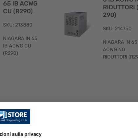
65 IB ACWG
RIDUTTORI 
CU (R290)
290)
SKU: 213880
SKU: 214750
NIAGARA IN 65
NIAGARA IN 65
IB ACWG CU
ACWG NO
(R290)
RIDUTTORI (R2
Visualizzazione
rapida
NIAGARA IN
NIAGARA IN 6
5 IB ACWG (
5 IB AC (CAVO
AVO UK) (R
UK) (R290)