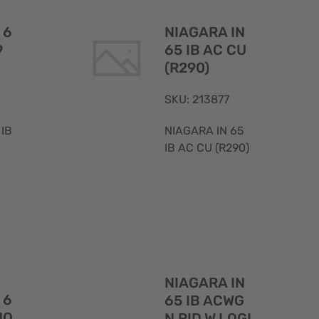
rapida
rapida
 6
NIAGARA IN
9
65 IB AC CU
(R290)
SKU: 213877
 IB
NIAGARA IN 65
IB AC CU (R290)
Visualizzazione
Visualizzaz
NIAGARA IN
rapida
rapida
 6
65 IB ACWG
NO
N.RID.W.LOGI