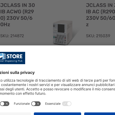
rapida
JCLASS IN 30
JCLASS IN 
IB ACWG (R29
IB AC (R290
0) 230V 50/6
230V 50/6
0Hz
z
SKU: 214872
SKU: 215039
JCLASS IN 30 IB
JCLASS IN 30 
ACWG (R290)
AC (R290) 230
230V 50/60Hz
50/60Hz
Visualizzazione
rapida
JCLASS IN 30
JCLASS IN 
IB AC (CAVO U
IB ACWG C