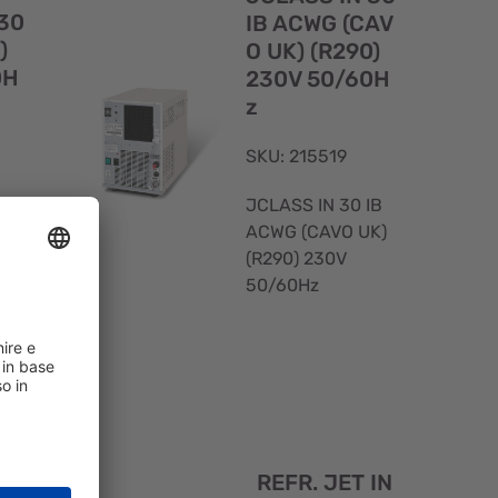
rapida
rapida
30
IB ACWG (CAV
)
O UK) (R290)
0H
230V 50/60H
z
SKU: 215519
IB
JCLASS IN 30 IB
V
ACWG (CAVO UK)
(R290) 230V
50/60Hz
Visualizzazione
Visualizzaz
rapida
rapida
30
REFR. JET IN
U