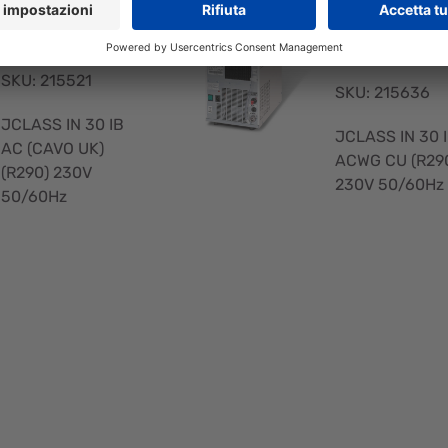
K) (R290) 230
(R290) 230
V 50/60Hz
0/60Hz
SKU: 215521
SKU: 215636
JCLASS IN 30 IB
JCLASS IN 30 
AC (CAVO UK)
ACWG CU (R29
(R290) 230V
230V 50/60Hz
50/60Hz