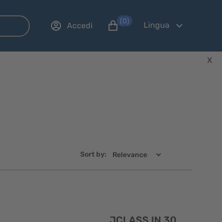
(0)
Lingua
Accedi
X
Sort by:
Visualizzazione
Visualizzaz
JCLASS IN 30