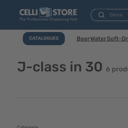
Beer
Water
Soft-Dr
CATALOGUES
J-class in 30
6 prod
Categoria