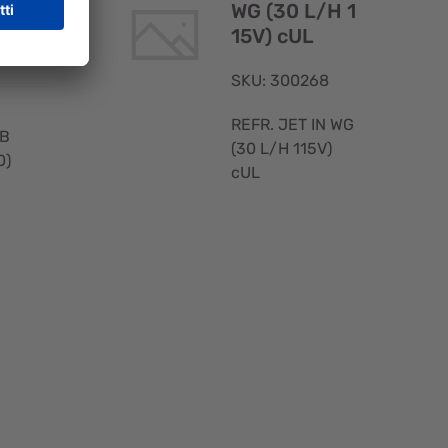
WG (30 L/H 1
V 5
15V) cUL
SKU: 300268
REFR. JET IN WG
IB
(30 L/H 115V)
0)
cUL