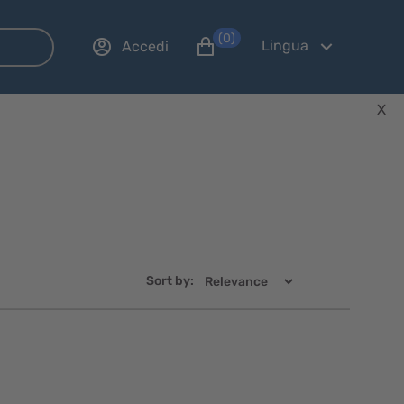
(0)
Lingua
Accedi
X
Sort by: