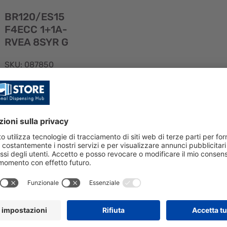
rapida
BR120/ES15
F4ECC 1+1A-
RVEA 8SYR G
SKU: 087850
BR120/ES15
F4ECC 1+1A-
RVEA 8SYR G