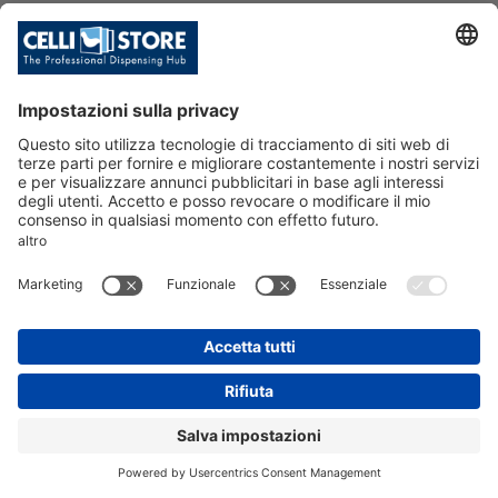
TUBO A/P CO2/97xRID.2/3Pr+PI
+VI. SK
SKU: 031852