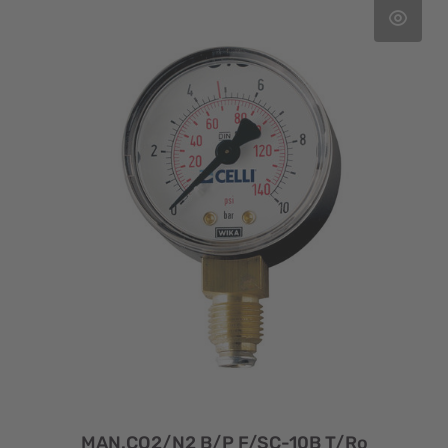
MAN.CO2/N2 B/P F/SC-10B T/Ro