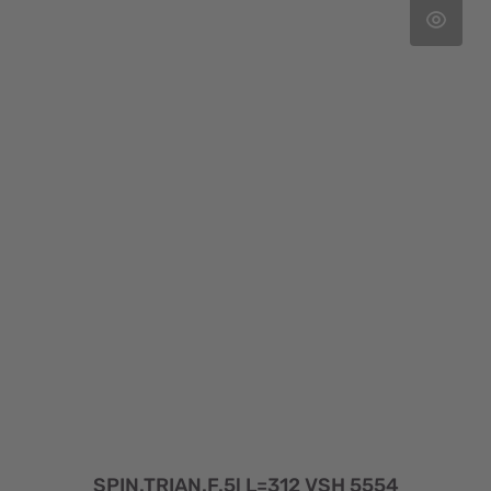
SPIN.TRIAN.F.5l L=312 VSH 5554