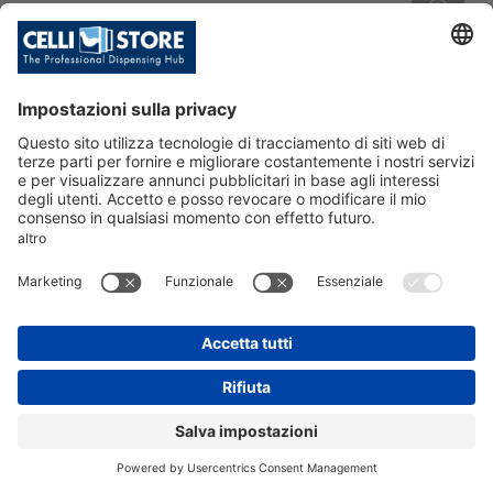
FUST.SAN.INOX-3 ATT. 2BAION.+