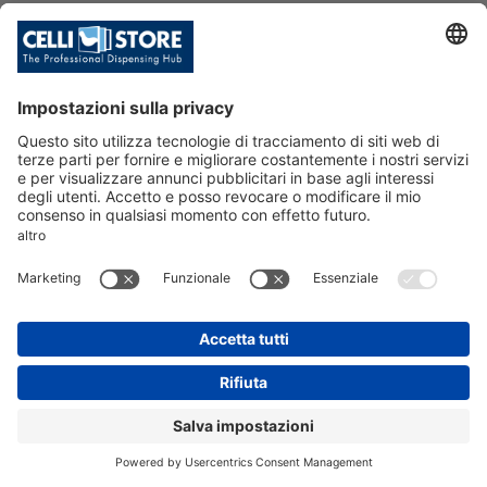
VALVOLA INOX JOLLI LIQUIDO 9/1
6'UN
SKU: 001028
VALVOLA INOX JOLLI LIQUIDO FIL.
FEM. 9/16" UN