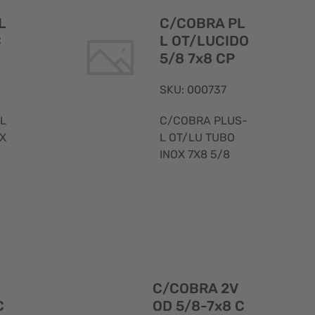
rapida
rapida
L
C/COBRA PL
C
L OT/LUCIDO
5/8 7x8 CP
SKU: 000737
L
C/COBRA PLUS-
OX
L OT/LU TUBO
INOX 7X8 5/8
Visualizzazione
Visualizzaz
rapida
rapida
C/COBRA 2V
C
OD 5/8-7x8 C