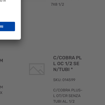
7X8 1/2
Visualizzazione
Visualizzaz
rapida
rapida
C/COBRA PL
LM
L OC 1/2 SE
N/TUBI *
SKU: 014599
-M
C/COBRA PLUS-
OX
L OT/CR SENZA
TUBI AL. 1/2