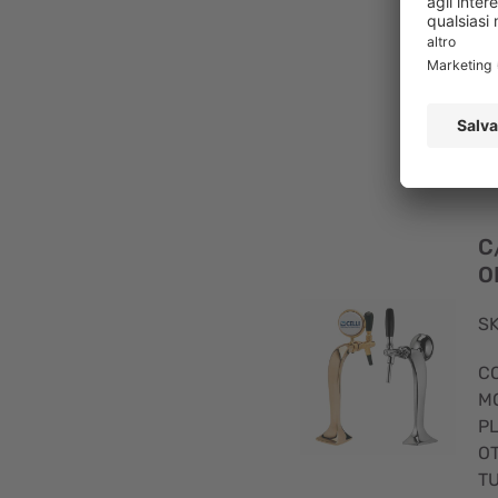
C
O
SK
C
M
P
O
TU