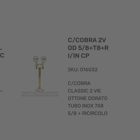
Visualizzazione
Visualizzaz
rapida
rapida
C/COBRA 2V
L
OD 5/8+T8+R
 C
I/IN CP
SKU: 016032
C/COBRA
S-
CLASSIC 2 VIE
OTTONE DORATO
TUBO INOX 7X8
5/8 + RICIRCOLO