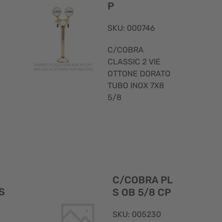
P
SKU: 000746
C/COBRA
CLASSIC 2 VIE
OTTONE DORATO
TUBO INOX 7X8
5/8
Visualizzazione
Visualizzaz
rapida
rapida
C/COBRA PL
S
S OB 5/8 CP
SKU: 005230