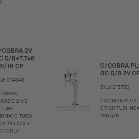
2
Visualizzazione
/COBRA 2V
rapida
C 5/8+T.7x8
C/COBRA PL
RI/IN CP
OC 5/8 2V C
U: 014840
SKU: 015730
/COBRA
C/COBRA PLUS-
ASSIC 2 VIE
OT/CR TUBI INO
TTONE
7X8 5/8
ROMATO TUBO
OX 7X8 5/8 +
ICIRCOLO