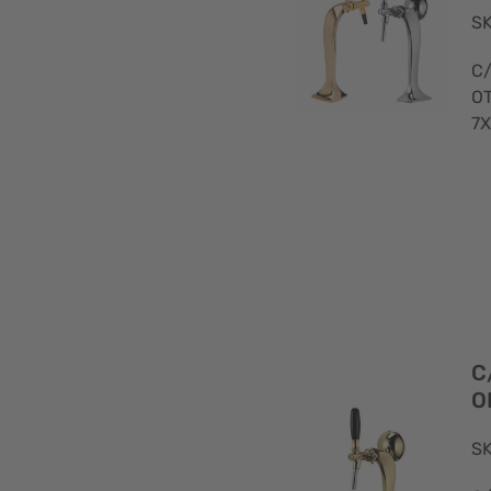
SK
C
OT
7X
C
O
SK