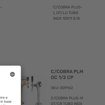
S-
C/COBRA PLUS-
L OT/LU TUBO
INOX 10X11 5/8
Visualizzazione
Visualizzaz
rapida
rapida
L
C/COBRA PLM
x
OC 1/2 CP
SKU: 009162
C/COBRA PLUS-M
S-
OT/CR TUBO INOX