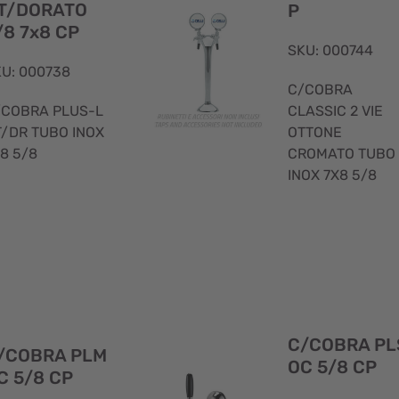
T/DORATO
P
/8 7x8 CP
SKU: 000744
U: 000738
C/COBRA
/COBRA PLUS-L
CLASSIC 2 VIE
T/DR TUBO INOX
OTTONE
8 5/8
CROMATO TUBO
INOX 7X8 5/8
Visualizzazione
rapida
C/COBRA PL
/COBRA PLM
OC 5/8 CP
C 5/8 CP