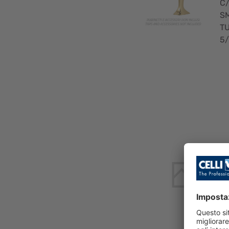
C
S
TU
5