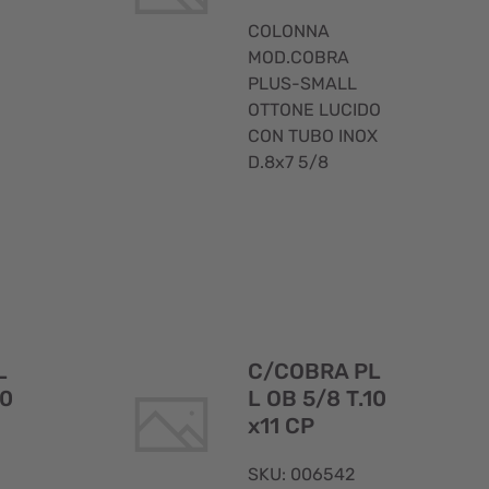
COLONNA
MOD.COBRA
PLUS-SMALL
OTTONE LUCIDO
CON TUBO INOX
D.8x7 5/8
Visualizzazione
Visualizzaz
rapida
rapida
L
C/COBRA PL
10
L OB 5/8 T.10
x11 CP
SKU: 006542