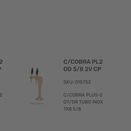
Visualizzazione
Visualizzaz
rapida
rapida
2
C/COBRA PL2
P
OD 5/8 2V CP
SKU: 015732
2
C/COBRA PLUS-2
X
OT/DR TUBO INOX
7X8 5/8