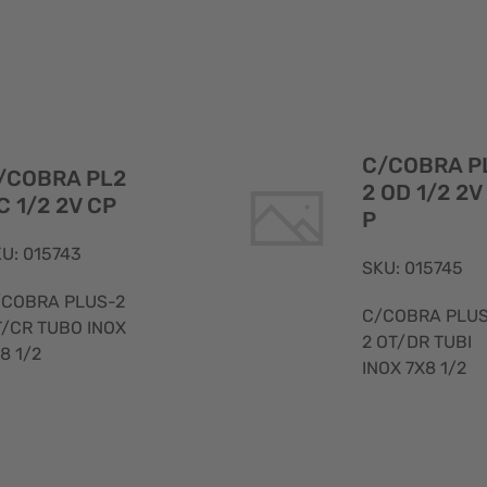
Visualizzazione
rapida
C/COBRA P
/COBRA PL2
2 OD 1/2 2V
C 1/2 2V CP
P
U: 015743
SKU: 015745
/COBRA PLUS-2
C/COBRA PLU
/CR TUBO INOX
2 OT/DR TUBI
8 1/2
INOX 7X8 1/2