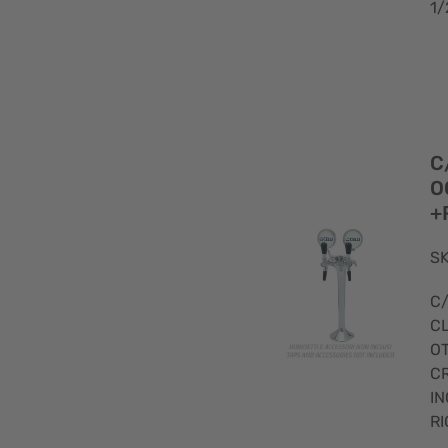
1/
C
O
+
SK
C
CL
O
C
IN
R