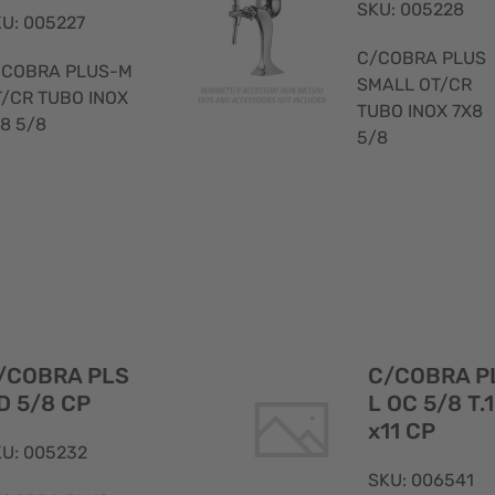
SKU: 005228
U: 005227
C/COBRA PLUS
/COBRA PLUS-M
SMALL OT/CR
/CR TUBO INOX
TUBO INOX 7X8
8 5/8
5/8
Visualizzazione
rapida
C/COBRA P
/COBRA PLS
L OC 5/8 T.
D 5/8 CP
x11 CP
U: 005232
SKU: 006541