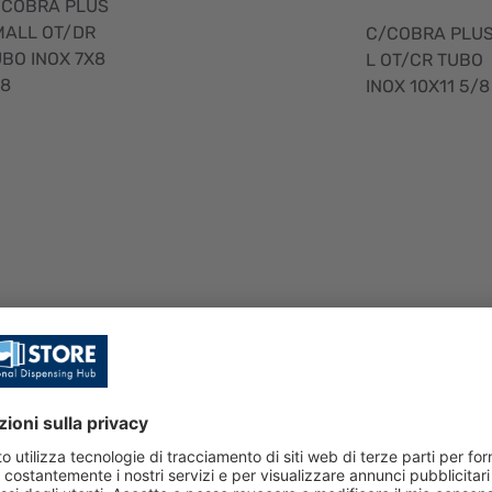
/COBRA PLUS
MALL OT/DR
C/COBRA PLU
BO INOX 7X8
L OT/CR TUBO
/8
INOX 10X11 5/8
Visualizzazione
rapida
C/COBRA PL
C/COBRA P
L OC 1/2 T.7x
L OB 1/2 T.7
8 CP
8 CP
SKU: 008971
SKU: 008972
C/COBRA PLUS-
C/COBRA PLU