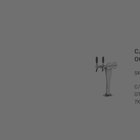
C
O
SK
C
OT
7X