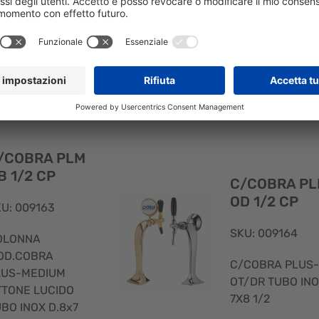
L OT/CR TUBO
L OT/LU TUBO
INOX 7X8 1/2
INOX 7X8 1/2
Visualizzazione
rapida
/COBRA PLM
B 1/2 CP
C/COBRA P
OD 1/2 CP
U: 009163
SKU: 009164
OLONNA
OD.COBRA
C/COBRA PLUS
LUS-MEDIUM
OT/DR TUBO IN
TTONE LUCIDO
7X8 1/2
BO INOX D.8x7