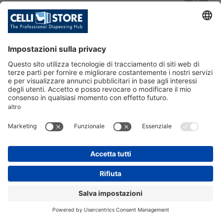
RUB.BI.FC4-RM CFR O/D BAC 1/2