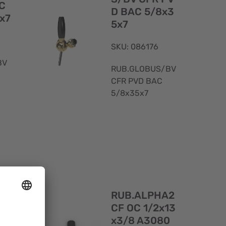
C
D BAC 5/8x3
x7
5x7
SKU: 086176
BV
RUB.GLOBUS/BV
CFR PVD BAC
5/8x35x7
Visualizzazione
Visualizzaz
rapida
rapida
RUB.ALPHA2
C
CF OC 1/2x13
5x
x3/8 A3080