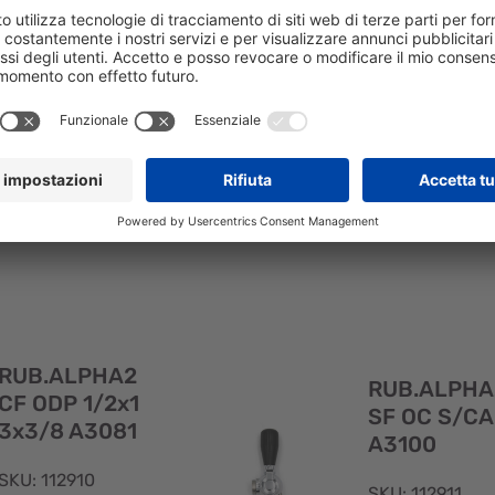
5x7
10
SKU: 086177
SKU: 109702
RUB.GLOBUS/BV
RUB.GLOBUS/
SFR PVD BAC
SFR OC BAC
5/8x35x7
5/8x35x10
Visualizzazione
rapida
RUB.ALPHA2
RUB.ALPHA
CF ODP 1/2x1
SF OC S/C
3x3/8 A3081
A3100
SKU: 112910
SKU: 112911