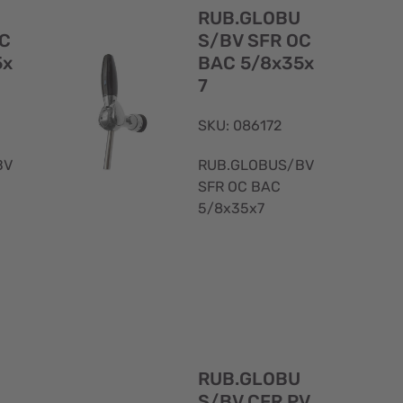
rapida
rapida
RUB.GLOBU
OC
S/BV SFR OC
5x
BAC 5/8x35x
7
SKU: 086172
BV
RUB.GLOBUS/BV
SFR OC BAC
5/8x35x7
Visualizzazione
Visualizzaz
rapida
rapida
RUB.GLOBU
S/BV CFR PV