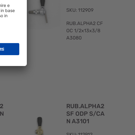
SKU: 112909
RUB.ALPHA2 CF
BV
OC 1/2x13x3/8
A3080
Visualizzazione
Visualizzaz
rapida
rapida
2
RUB.ALPHA2
AN
SF ODP S/CA
N A3101
SKU: 112912