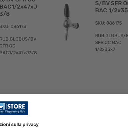
S/BV SFR O
BAC1/2x47xJ
BAC 1/2x35
3/8
SKU: 086175
SKU: 086173
RUB.GLOBUS/
RUB.GLOBUS/BV
SFR OC BAC
CFR OC
1/2x35x7
BAC1/2x47xJ3/8
Visualizzazione
rapida
RUB.GLOBU
RUB.GLOBU
S/BV SFR PV
S/BV SFR O
D BAC 5/8x3
BAC 5/8x3