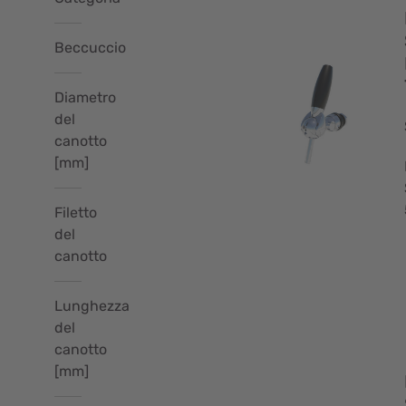
Beccuccio
Alpha
tap
Diametro
(4)
del
beccuccio
in
canotto
acciaio
[mm]
Globus
inox
(9)
(12)
Filetto
del
7
-
(7)
canotto
(1)
Lunghezza
-
del
5/8
(3)
(7)
canotto
[mm]
3/8
-