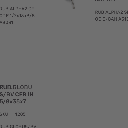
RUB.ALPHA2 CF
RUB.ALPHA2 S
ODP 1/2x13x3/8
OC S/CAN 
A3081
Visualizzazione
rapida
RUB.GLOBU
S/BV CFR IN
5/8x35x7
SKU: 114285
RUB.GLOBUS/BV