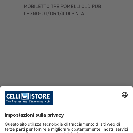
MOBILETTO TRE POMELLI OLD PUB
LEGNO-OT/DR 1/4 DI PINTA