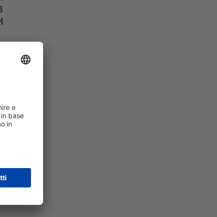
rapida
8
M
O
10
x