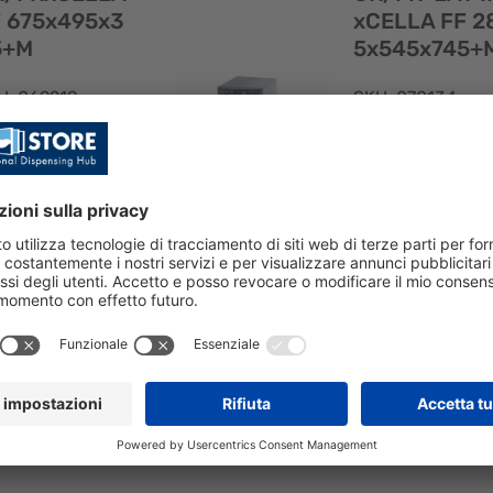
rapida
 675x495x3
xCELLA FF 2
5+M
5x545x745+
U: 069219
SKU: 070134
ITÁ
GRUPPO
FRIGERANTE
FRIGORIFERO
P PER BANCHI
LATERALE PER
FUSTO FREDDO
BANCHI A FUST
NO A 10 FUSTI
FREDDO FINO A 
5 x 495 x 304
FUSTI675 x 495 
m
305 mm