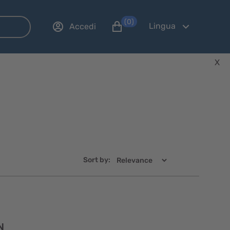
(0)
Lingua
Accedi
X
Sort by:
Visualizzazione
N