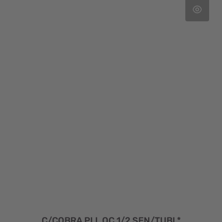
C/COBRA PLL OC 1/2 SEN/TUBI *