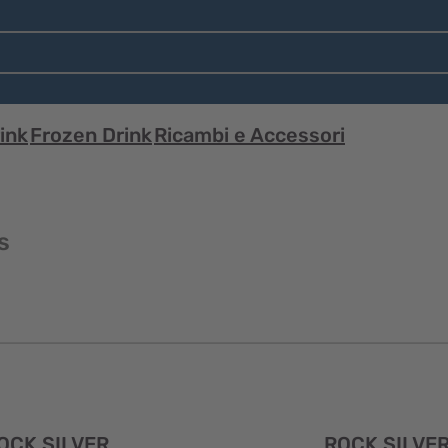
ink
Frozen Drink
Ricambi e Accessori
s
Visualizzazione
OCK SILVER
ROCK SILVE