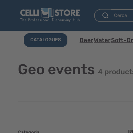
Beer
Water
Soft-Dr
CATALOGUES
Geo events
4 product
R
Categoria