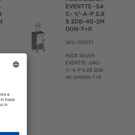
rapida
rapida
4
EVENT75 -S4
8
C- 1/-A-P 5.8
N
S 2D8-40-2M
OON-T+R
SKU: 120531
ROCK SILVER
EVENT75 -S4C-
8
1/-A-P 5.8S 2D8-
40-2MOON-T+R