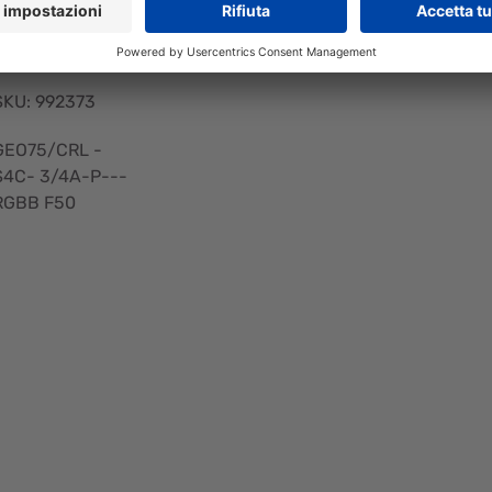
--- RGBB F5
0
SKU: 992373
GEO75/CRL -
S4C- 3/4A-P---
RGBB F50