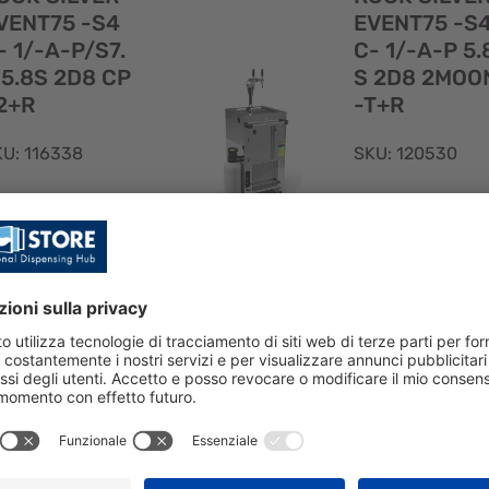
rapida
VENT75 -S4
EVENT75 -S
- 1/-A-P/S7.
C- 1/-A-P 5.
 5.8S 2D8 CP
S 2D8 2MOO
2+R
-T+R
KU: 116338
SKU: 120530
OCK SILVER
ROCK SILVER
VENT75 -S4C-
EVENT75 -S4C-
-A-P/S7.0 5.8S
1/-A-P 5.8S 2D
D8 CPL2+R
2MOON-T+R
Visualizzazione
rapida
GEO75/CRL -
S4C- 3/4A-P