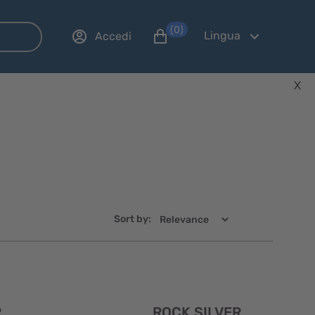
(0)
Lingua
Accedi
X
Sort by:
Visualizzazione
Visualizzaz
R
ROCK SILVER