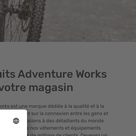
its Adventure Works
votre magasin
rks est une marque dédiée à la qualité et à la
vec un accent sur la connexion entre les gens et
ous nous associons à des détaillants du monde
aider à mettre nos vêtements et équipements
tre les mains de millions de clients. Devenez un