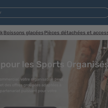
nk
Boissons glacées
Pièces détachées et acces
 pour les Sports Organisé
Commercial, votre organisation peut
 et des offres groupées adaptées à
 partenariat puissant pour votre