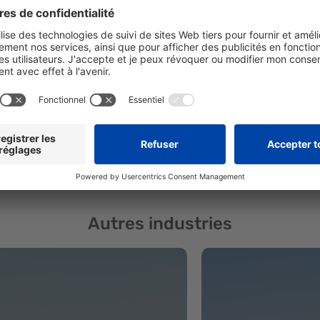
revendeur A
Autres industries