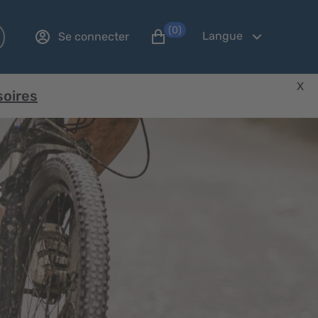
(0)
Langue
Se connecter
X
soires
s