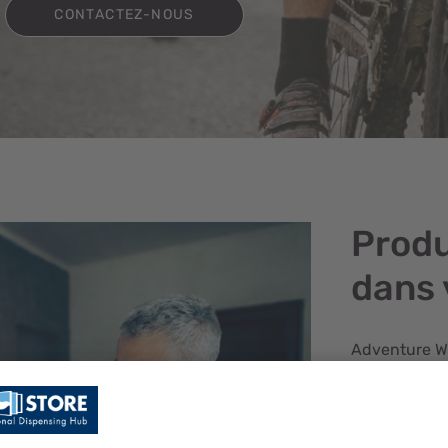
CONTACTEZ-NOUS
Produ
dans 
Adventure Wo
durabilité, a
la nature. N
entier pour 
innovants en