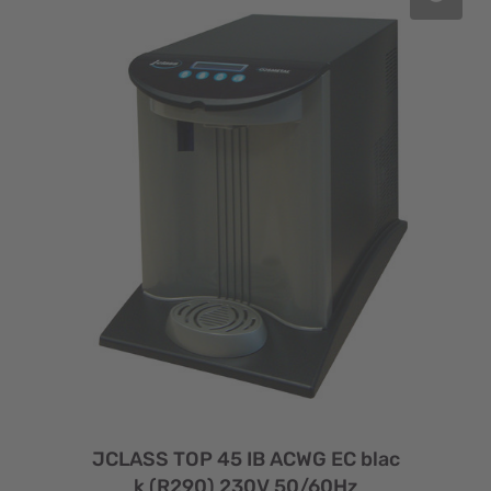
JCLASS TOP 45 IB ACWG EC blac
k (R290) 230V 50/60Hz