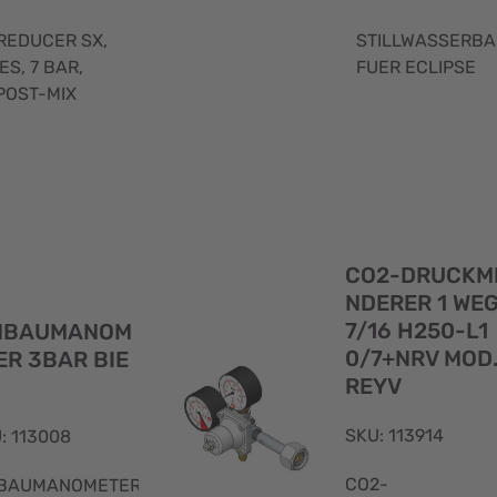
STILLWASSERBA
REDUCER SX,
FUER ECLIPSE
ES, 7 BAR,
POST-MIX
Schnellansicht
CO2-DRUCKM
NDERER 1 WE
7/16 H250-L1
NBAUMANOM
0/7+NRV MOD
ER 3BAR BIE
REYV
SKU: 113914
: 113008
CO2-
NBAUMANOMETER