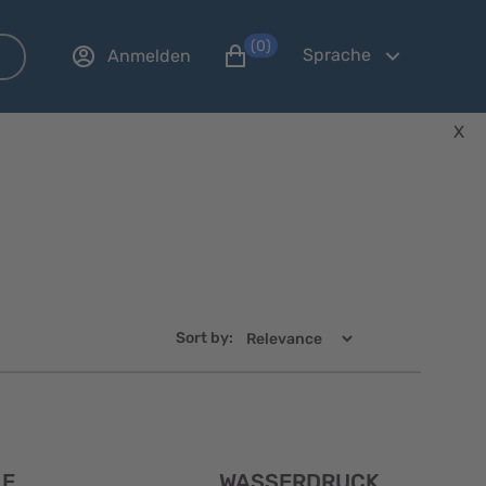
(0)
Sprache
Anmelden
X
Sort by:
Schnellansicht
Schnellans
LE
WASSERDRUCK