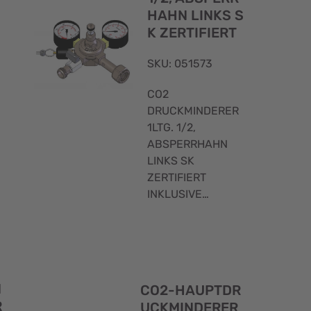
HAHN LINKS S
K ZERTIFIERT
SKU: 051573
CO2
DRUCKMINDERER
1LTG. 1/2,
ABSPERRHAHN
LINKS SK
ZERTIFIERT
INKLUSIVE
ABSPERRHAHN
Schnellansicht
Schnellans
N
CO2-HAUPTDR
R
UCKMINDERER