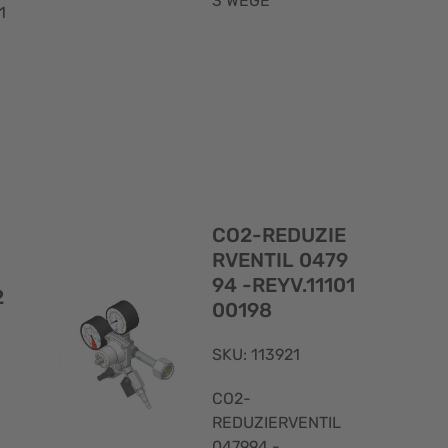
3 WEGE
1
Schnellansicht
Schnellans
CO2-REDUZIE
RVENTIL 0479
94 -REYV.11101
2
00198
SKU: 113921
CO2-
REDUZIERVENTIL
047994 -