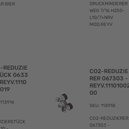
DRUCKMINDERER 
R BIER
WEG 7/16 H250-
L10/7+NRV
MOD.REYV
Schnellansicht
-REDUZIE
CO2-REDUZIE
ÜCK 0633
RER 067303 -
-REYV.1110
REYV.1110100
019
00
 113916
SKU: 113918
CO2-REDUZIERER
ZIERSTÜCK
067303 -
10 -