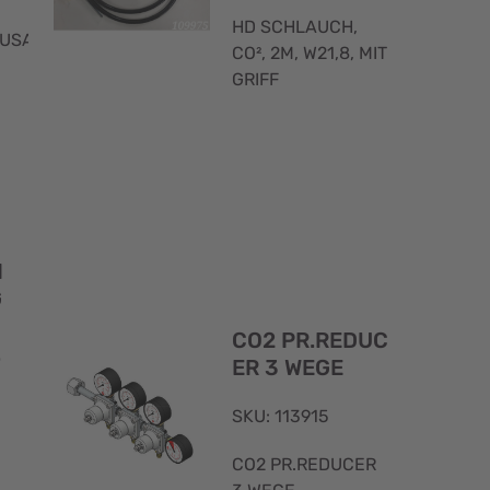
HD SCHLAUCH,
USATZ
CO², 2M, W21,8, MIT
GRIFF
Schnellansicht
Schnellans
I
G
CO2 PR.REDUC
.
ER 3 WEGE
SKU: 113915
CO2 PR.REDUCER