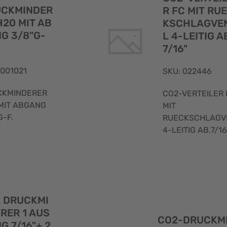
CKMINDER
R FC MIT RU
H20 MIT AB
KSCHLAGVEN
G 3/8"G-
L 4-LEITIG A
7/16"
 001021
SKU: 022446
CKMINDERER
CO2-VERTEILER 
MIT ABGANG
MIT
G-F.
RUECKSCHLAGV
4-LEITIG AB.7/16'
Schnellansicht
 DRUCKMI
RER 1 AUS
CO2-DRUCKM
G 7/16"+ 2