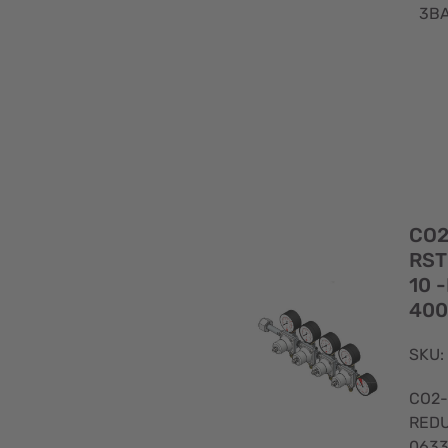
3BA
CO2
RST
10 
400
SKU:
CO2-
REDU
0633