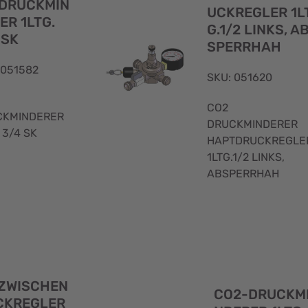
DRUCKMIN
UCKREGLER 1L
ER 1LTG.
G.1/2 LINKS, A
 SK
SPERRHAH
 051582
SKU: 051620
CO2
CKMINDERER
DRUCKMINDERER
 3/4 SK
HAPTDRUCKREGLE
1LTG.1/2 LINKS,
ABSPERRHAH
Schnellansicht
 ZWISCHEN
CO2-DRUCKM
CKREGLER