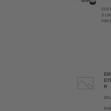
CO2 
3 LIN
FOR 
EI
ET
R
SKU
EI