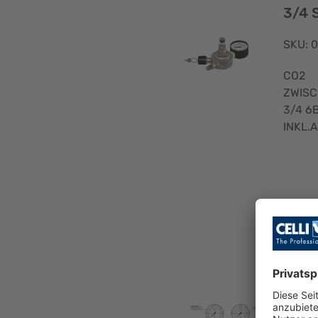
3/4 
SKU: 
CO2
ZWIS
3/4 6
INKL.
DRU
RER
UNG