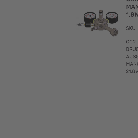
(5)
MAN
1.8
4
SKU:
(2)
CO2
1P-
DRUC
1U
AUSG
(1)
MAN
21.8
1P-
2U
(1)
1P-
3U
(1)