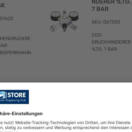
NDERER 1LTG.
SK
7 BAR
051622
SKU: 067303
CO2-
CHENDRUCKREGLER
DRUCKMINDERER
BAR
1LTG. 7 BAR
ABSPERRHAHN
Schnellansicht
ECKMINDE
CO2-DRUCKM
 MIT 2 LEIT
NDERER 3 LEI
EN 7/16
IG