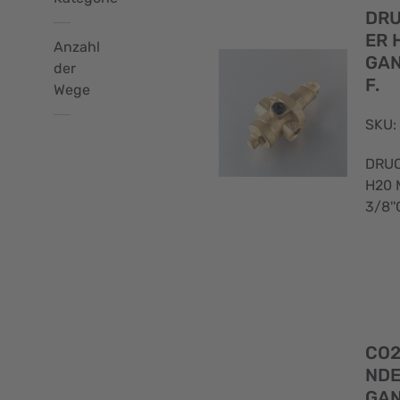
DRU
ER 
Anzahl
GAN
der
Druckminderer
F.
(48)
Wege
SKU:
1
DRU
(18)
H20 
3/8''
-
(10)
2
(9)
CO2
NDE
3
GAN