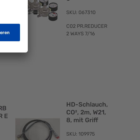
SKU: 067310
C02 PR.REDUCER
2 WAYS 7/16
Schnellansicht
Schnellans
HD-Schlauch,
RB
CO², 2m, W21,
R E
8, mit Griff
SKU: 109975