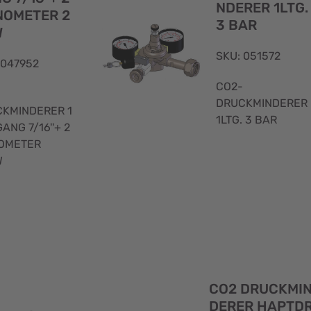
NDERER 1LTG.
OMETER 2
3 BAR
W
SKU: 051572
 047952
CO2-
DRUCKMINDERER
KMINDERER 1
1LTG. 3 BAR
ANG 7/16''+ 2
OMETER
W
Schnellansicht
CO2 DRUCKMI
DERER HAPTD