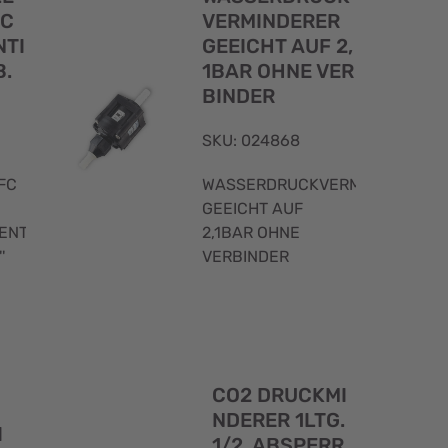
EC
VERMINDERER
TI
GEEICHT AUF 2,
B.
1BAR OHNE VER
BINDER
SKU: 024868
FC
WASSERDRUCKVERMINDERER
GEEICHT AUF
ENTIL
2,1BAR OHNE
'
VERBINDER
Schnellansicht
Schnellans
CO2 DRUCKMI
NDERER 1LTG.
I
1/2, ABSPERR