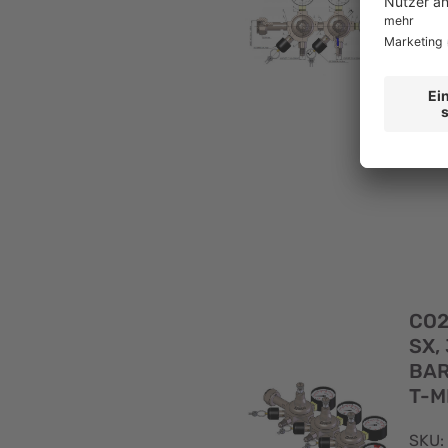
SKU:
DRU
MIT 
7/16
CO2
SX, 
BAR
T-M
SKU: