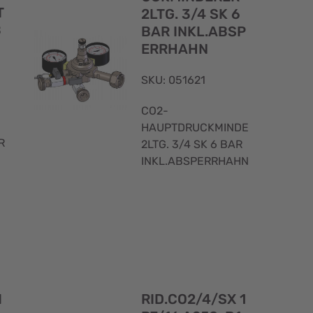
T
2LTG. 3/4 SK 6
B
BAR INKL.ABSP
ERRHAHN
SKU: 051621
CO2-
HAUPTDRUCKMINDERER
R
2LTG. 3/4 SK 6 BAR
INKL.ABSPERRHAHN
Schnellansicht
Schnellans
I
RID.CO2/4/SX 1