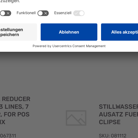
 067307
SKU: 067308
ECKMINDERER
CO2-
2 LEITUNGEN
DRUCKMINDERER
3 LEITIG
Schnellansicht
 REDUCER
STILLWASSE
3 LINES, 7
AUSATZ FUE
, FOR POS
CLIPSE
IX
SKU: 081112
 067311