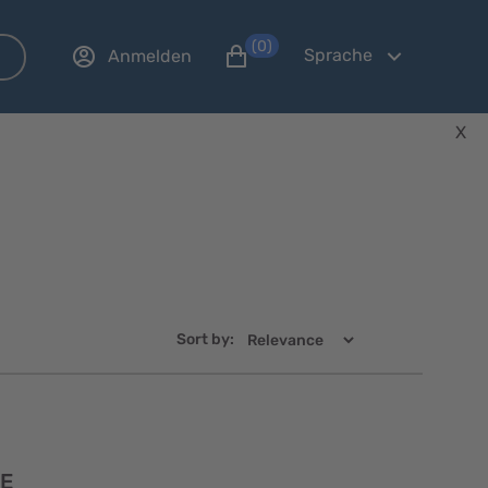
(0)
Sprache
Anmelden
X
Sort by:
Schnellansicht
E