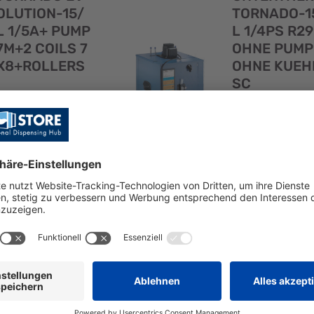
OLUTION-15/
TORNADO-1
L 1/5A+ PUMP
L 1/4PS R29
7M+2 COILS 7
OHNE PUMP
X8+ROLLERS
OHNE KUEH
SC
SKU: 111929
SKU: 992377
TORNADO
EVOLUTION-15/L
UNTERTHEKE
1/5A+ PUMP
TORNADO-15/L
7M+2 COILS
1/4PS R290, O
7X8+ROLLERS
PUMPE, OHNE
KUEHLSC