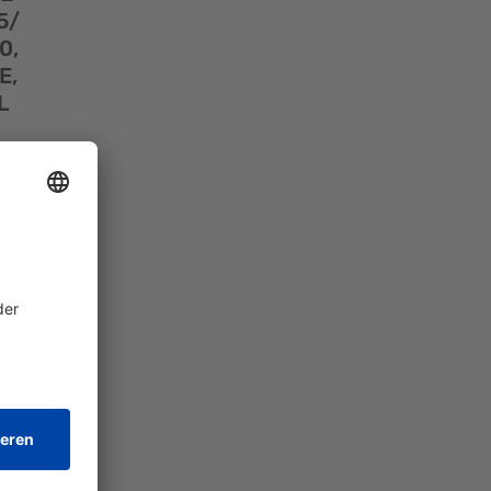
5/
0,
E,
L
HNE